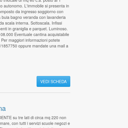
o autonomo. L'immobile si presenta in
 composto da ingresso soggiorno con
a buia bagno veranda con lavanderia
a scala interna. Sottoscala. Infissi
enti in graniglia e parquet. Luminoso.
 108.000 Eventuale cantina acquistabile
. Per maggiori informazioni potete
31/1857750 oppure mandate una mail a
VEDI SCHEDA
ona
TE su tre lati di circa mq 220 non
mare, con tutti i servizi scuole negozi e