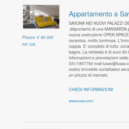
Appartamento a Sa
SAVONA NEI NUOVI PALAZZI DE
,disponiamo di una MANSARDA pos
nuova costruzione OPEN SPACE t
Prezzo:
€ 90 000
ceramica, molto luminosa. L'immo
RIF: 208
coppia. E' completo di tutto: zo
bagno. La richiesta è di euro 90
informazioni e prenotazioni visit
331/1857750 mail lusav@lusav.co
vostro immobile contattateci senz
un prezzo di mercato.
CHIEDI INFORMAZIONI
www.lusav.com/