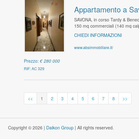
Appartamento a Sa
SAVONA, in corso Tardy & Benech
150 mq commerciali (140 mq calp
CHIEDI INFORMAZIONI
www.absimmobiliare.it/
Prezzo:
€ 280 000
RIF: AC 329
<<
1
2
3
4
5
6
7
8
>>
Copyright © 2026 |
Daikon Group
| All rights reserved.