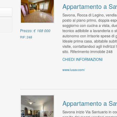
Appartamento a Sa
Savona, Rocca di Legino, vendiamo
posto al piano primo, doppia esp
soggiorno con cucina a vista, du
tecnico adibibile a lavanderia o 
Prezzo:
€ 168 000
autonomo con irrisorie spese di 
RIF: 248
Ideale prima casa, abitabile subi
visite, contattandoci agli indirizzi
sito. Riferimento immobile 248
CHIEDI INFORMAZIONI
www.lusav.com/
Appartamento a Sa
Savona inizio Via Santuario in con
servito dai mezzi vendesi grazioso