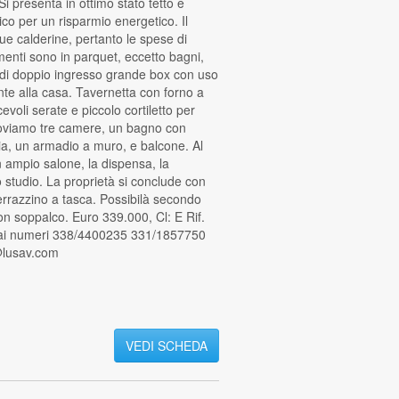
i presenta in ottimo stato tetto e
ico per un risparmio energetico. Il
e calderine, pertanto le spese di
menti sono in parquet, eccetto bagni,
 di doppio ingresso grande box con uso
te alla casa. Tavernetta con forno a
voli serate e piccolo cortiletto per
roviamo tre camere, un bagno con
a, un armadio a muro, e balcone. Al
 ampio salone, la dispensa, la
 studio. La proprietà si conclude con
rrazzino a tasca. Possibilà secondo
on soppalco. Euro 339.000, Cl: E Rif.
i ai numeri 338/4400235 331/1857750
@lusav.com
VEDI SCHEDA