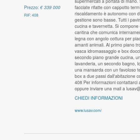
supermercati a portata di mano. S
facciate rifatte con cappotto term
Prezzo:
€ 339 000
riscaldamento è autonomo con du
RIF: 408
gestione sono basse. Tutti i pavi
cucina e tavernetta. Si compone
cantina che comunica internamen
legna con angolo cottura per piace
amanti animali. Al primo piano t
vasca idromassaggio e box docci
secondo piano grande cucina, un
lavanderia, un secondo bagno, lo
una mansarda con un favoloso te
box a due passi dall'abitazione c
408 Per informazioni contattarc
oppure inviare una mail a lusav
CHIEDI INFORMAZIONI
www.lusav.com/