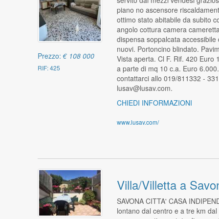
piano no ascensore riscaldament
ottimo stato abitabile da subito
angolo cottura camera camerett
dispensa soppalcata accessibile d
nuovi. Portoncino blindato. Pavim
Prezzo:
€ 108 000
Vista aperta. Cl F. Rif. 420 Euro
a parte di mq 10 c.a. Euro 6.000
RIF: 425
contattarci allo 019/811332 - 3
lusav@lusav.com.
CHIEDI INFORMAZIONI
www.lusav.com/
Villa/Villetta a Sav
SAVONA CITTA' CASA INDIPENDEN
lontano dal centro e a tre km dal 