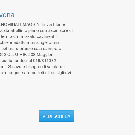
vona
NOMINATI MAGRINI in via Fiume
ta all'ultimo piano con ascensore di
ermo climatizzato pavimenti in
bile è adatto a un single o una
na cottura e pranzo sala camera e
.000 CL: G RIF. 208 Maggiori
e, contattandoci al 019/811332
m. Se avete bisogno di valutare il
a impegno saremo lieti di consigliarvi
VEDI SCHEDA