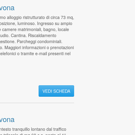
vona
 alloggio ristrutturato di circa 73 mq,
osizione, luminoso. Ingresso su ampio
e camere matrimoniali, bagno, locale
studio. Cantina. Riscaldamento
gestione. Parcheggi condominiali.
to. Maggiori informazioni o prenotazioni
 telefonici o tramite e-mail presenti nel
VEDI SCHEDA
vona
testo tranquillo lontano dal traffico
 trilocale di mq 60 c.a. posto al 1°