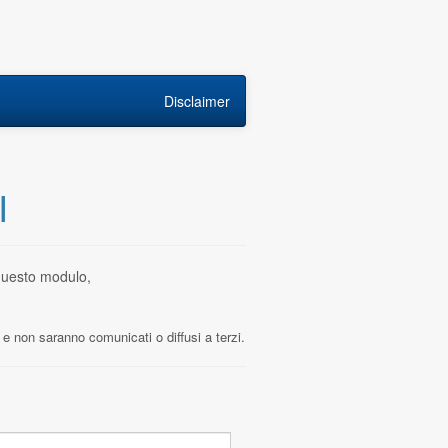
Disclaimer
I
mobile, compila ed invia questo modulo,
a e non saranno comunicati o diffusi a terzi.