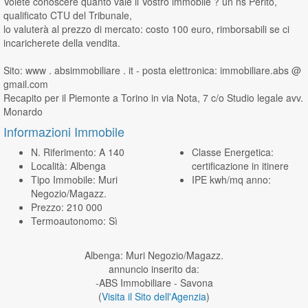
Volete conoscere quanto vale il Vostro immobile ? un ns Perito,
qualificato CTU del Tribunale,
lo valuterà al prezzo di mercato: costo 100 euro, rimborsabili se ci
incaricherete della vendita.
Sito: www . absimmobiliare . it - posta elettronica: immobiliare.abs @
gmail.com
Recapito per il Piemonte a Torino in via Nota, 7 c/o Studio legale avv.
Monardo
Informazioni Immobile
N. Riferimento: A 140
Classe Energetica:
Località: Albenga
certificazione in itinere
Tipo Immobile: Muri
IPE kwh/mq anno:
Negozio/Magazz.
Prezzo: 210 000
Termoautonomo: Sì
Albenga: Muri Negozio/Magazz.
annuncio inserito da:
-ABS Immobiliare - Savona
(
Visita il Sito dell'Agenzia
)