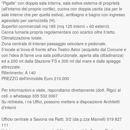
“Pigalle” con doppia sala interna, sala estiva esterna di proprietà
(all'interno del proprio cortile), cucina con doppia uscita (sia per le
sale interne che per quella estiva), antibagno e bagno con ingresso
agevolato per carrozzella (H).
Superfici commerciali mq 185 (mq 125 interni + 60 esterni).
Canna fumaria propria regolamentare con scarico oltre il tetto.
Climatizzazione totale.
Zona centrale di intenso passaggio veicolare e pedonale.
Il locale si trova di fronte all'ex Teatro Astor (acquisito dal Comune e
con l'idea di farne una sala polifunzionale, aperta alla cittadinanza)
ed a 200 mt dalla Stazione FS e 300 mt dal mare e dalle spiagge
attrezzate.
Riferimento: A 140
PREZZO dell'immobile Euro 210.000
Per informazioni e visite, rispondiamo direttamente (dott. Rigo) al
cell. o whatsapp 335 532 0067
Su richiesta, i ns Uffici, possono mettere a disposizione Architetti
d'interni
Ufficio centrale a Savona via Ratti, 3/2 (da p.zza Mameli) 019 827
111