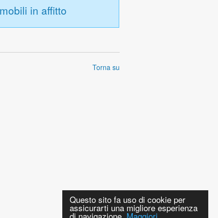
mobili in affitto
Torna su
Questo sito fa uso di cookie per
assicurarti una migliore esperienza
di navigazione.
Maggiori