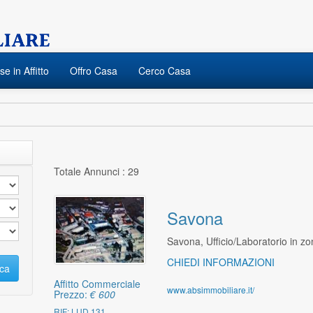
e in Affitto
Offro Casa
Cerco Casa
Totale Annunci : 29
Savona
Savona, Ufficio/Laboratorio in z
CHIEDI INFORMAZIONI
ca
Affitto Commerciale
www.absimmobiliare.it/
Prezzo:
€ 600
RIF: LUD 131