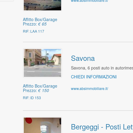
www.absimmobiliare.it/
Affitto Box/Garage
Prezzo:
€ 65
RIF: LAA 117
Savona
Savona, 6 posti auto in autorime
CHIEDI INFORMAZIONI
Affitto Box/Garage
www.absimmobiliare.it/
Prezzo:
€ 150
RIF: ID 153
Bergeggi - Posti Let