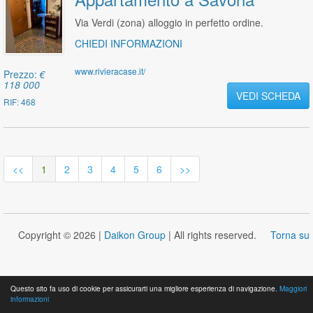
Via Verdi (zona) alloggio in perfetto ordine.
CHIEDI INFORMAZIONI
www.rivieracase.it/
Prezzo:
€
118 000
VEDI SCHEDA
RIF: 468
<<
1
2
3
4
5
6
>>
Copyright © 2026 |
Daikon Group
| All rights reserved.
Torna su
Questo sito fa uso di cookie per assicurarti una migliore esperienza di navigazione.
Maggiori
informazioni