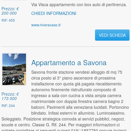
Via Visca appartamento con box auto di pertinenza.
Prezzo:
€
200 000
CHIEDI INFORMAZIONI
RIF: 455
www.rivieracase.it/
VEDI SCHEDA
Appartamento a Savona
Savona fronte stazione vendesi alloggio di mq 75
circa posto al 3° piano ascensore di prossima
installazione con quota già pagata riscaldamento
autonomo finemente ristrutturato composto di
Prezzo:
€
ingresso a sala con cucina a vista ampia camera
173 000
matrimoniale con doppia finestra camera bagno 2
RIF: 244
balconi. Pavimenti alla veneziana lucidati. Portoncino
blindato. Infissi esterni in alluminio. Luminosissimo.
Soleggiato. Posizione strategica comoda ai servizi pubblici, negozi,
scuole e centro. Classe G. Rif. 244. Per maggiori informazioni ci
potrete contattare ai seguenti numeri 019/ /1857750 oppure inviarci