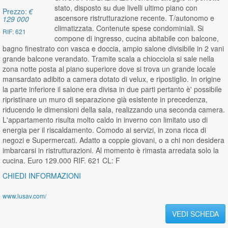
stato, disposto su due livelli ultimo piano con
Prezzo:
€
ascensore ristrutturazione recente. T/autonomo e
129 000
climatizzata. Contenute spese condominiali. Si
RIF: 621
compone di ingresso, cucina abitabile con balcone,
bagno finestrato con vasca e doccia, ampio salone divisibile in 2 vani
grande balcone verandato. Tramite scala a chiocciola si sale nella
zona notte posta al piano superiore dove si trova un grande locale
mansardato adibito a camera dotato di velux, e ripostiglio. In origine
la parte inferiore il salone era divisa in due parti pertanto è' possibile
ripristinare un muro di separazione già esistente in precedenza,
riducendo le dimensioni della sala, realizzando una seconda camera.
L'appartamento risulta molto caldo in inverno con limitato uso di
energia per il riscaldamento. Comodo ai servizi, in zona ricca di
negozi e Supermercati. Adatto a coppie giovani, o a chi non desidera
imbarcarsi in ristrutturazioni. Al momento è rimasta arredata solo la
cucina. Euro 129.000 RIF. 621 CL: F
CHIEDI INFORMAZIONI
www.lusav.com/
VEDI SCHEDA